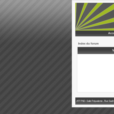
Accu
Index du forum
V
ATT FND - Salle Polyvalente , Rue Sadi