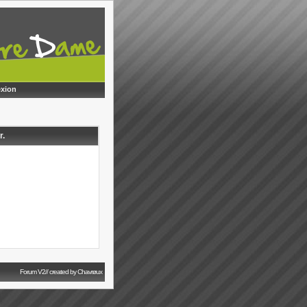
xion
r.
Forum V2// created by Chavrøux