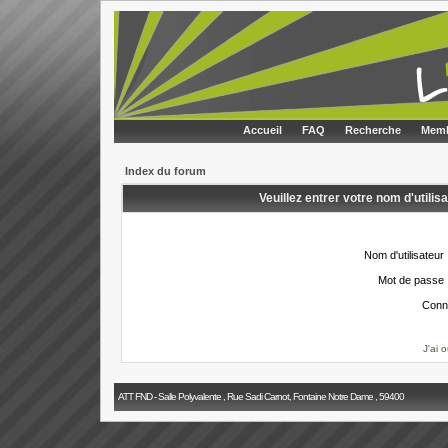
Accueil
FAQ
Recherche
Memb
Index du forum
Veuillez entrer votre nom d'utili
Nom d'utilisateur 
Mot de passe 
Conn
J'ai 
ATT FND - Salle Polyvalente , Rue Sadi Carnot, Fontaine Notre Dame , 59400