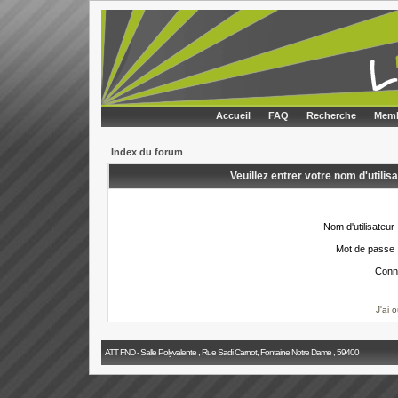
Accueil
FAQ
Recherche
Memb
Index du forum
Veuillez entrer votre nom d'utili
Nom d'utilisateur 
Mot de passe 
Conn
J'ai 
ATT FND - Salle Polyvalente , Rue Sadi Carnot, Fontaine Notre Dame , 59400