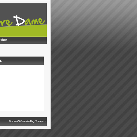
xion
r.
Forum V2// created by Chavrøux