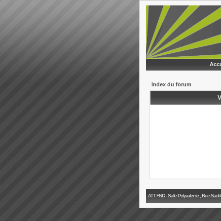
Accu
Index du forum
V
ATT FND - Salle Polyvalente , Rue Sadi