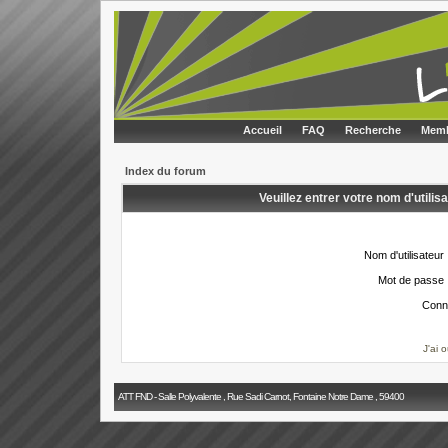
Accueil
FAQ
Recherche
Memb
Index du forum
Veuillez entrer votre nom d'utili
Nom d'utilisateur 
Mot de passe 
Conn
J'ai 
ATT FND - Salle Polyvalente , Rue Sadi Carnot, Fontaine Notre Dame , 59400