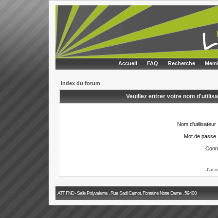
Accueil
FAQ
Recherche
Memb
Index du forum
Veuillez entrer votre nom d'utili
Nom d'utilisateur 
Mot de passe 
Conn
J'ai 
ATT FND - Salle Polyvalente , Rue Sadi Carnot, Fontaine Notre Dame , 59400