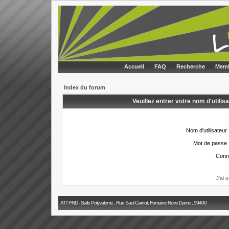
Accueil
FAQ
Recherche
Memb
Index du forum
Veuillez entrer votre nom d'utili
Nom d'utilisateur 
Mot de passe 
Conn
J'ai 
ATT FND - Salle Polyvalente , Rue Sadi Carnot, Fontaine Notre Dame , 59400