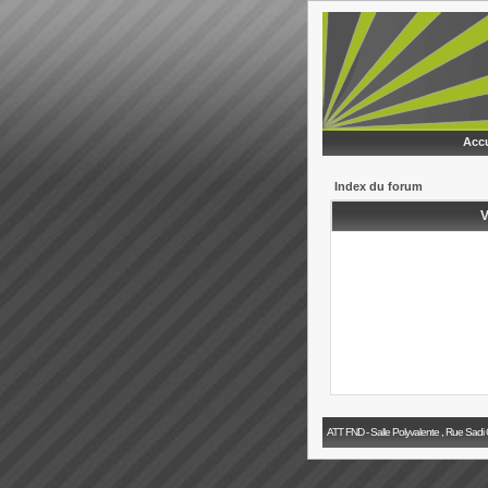
Accu
Index du forum
V
ATT FND - Salle Polyvalente , Rue Sadi