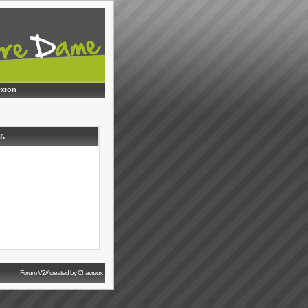
xion
r.
Forum V2// created by Chavrøux