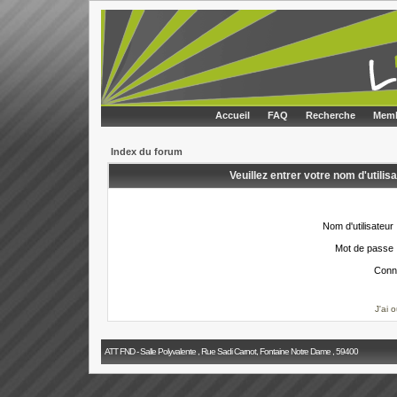
Accueil
FAQ
Recherche
Memb
Index du forum
Veuillez entrer votre nom d'utili
Nom d'utilisateur 
Mot de passe 
Conn
J'ai 
ATT FND - Salle Polyvalente , Rue Sadi Carnot, Fontaine Notre Dame , 59400