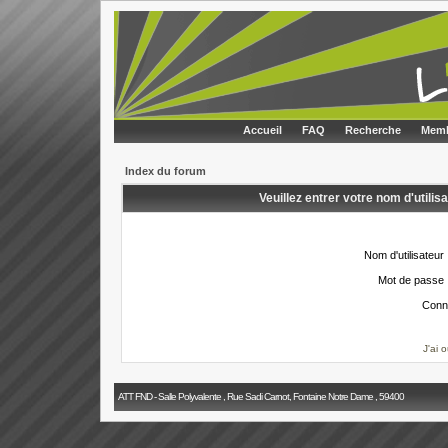
Accueil
FAQ
Recherche
Memb
Index du forum
Veuillez entrer votre nom d'utili
Nom d'utilisateur 
Mot de passe 
Conn
J'ai 
ATT FND - Salle Polyvalente , Rue Sadi Carnot, Fontaine Notre Dame , 59400