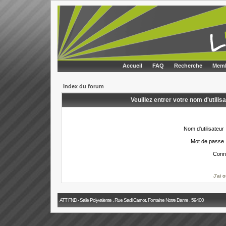
Accueil
FAQ
Recherche
Memb
Index du forum
Veuillez entrer votre nom d'utili
Nom d'utilisateur 
Mot de passe 
Conn
J'ai 
ATT FND - Salle Polyvalente , Rue Sadi Carnot, Fontaine Notre Dame , 59400