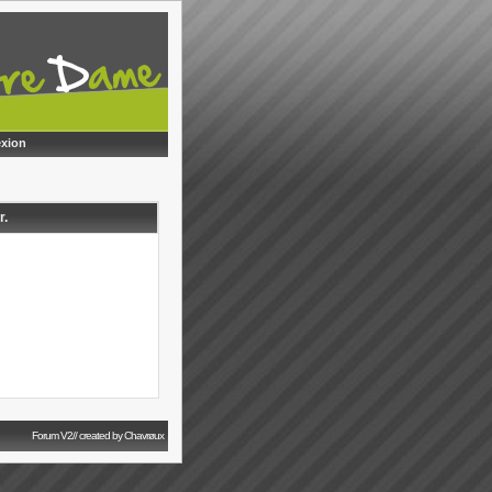
xion
r.
Forum V2// created by Chavrøux