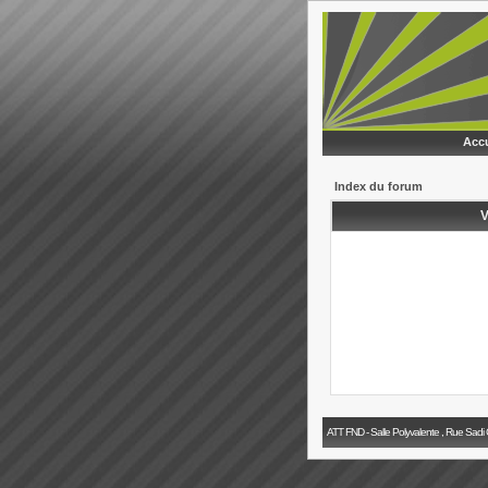
Accu
Index du forum
V
ATT FND - Salle Polyvalente , Rue Sadi