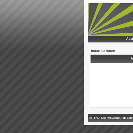
Accu
Index du forum
V
ATT FND - Salle Polyvalente , Rue Sadi