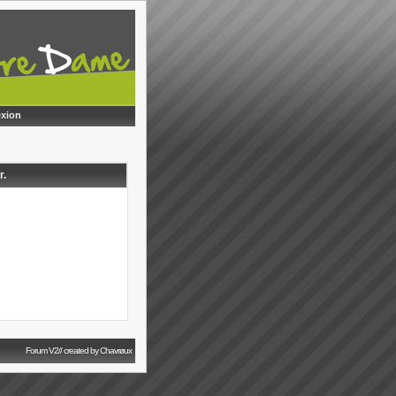
xion
r.
Forum V2// created by Chavrøux