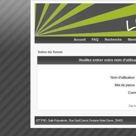
Accueil
FAQ
Recherche
Memb
Index du forum
Veuillez entrer votre nom d'utili
Nom d'utilisateur 
Mot de passe 
Conn
J'ai 
ATT FND - Salle Polyvalente , Rue Sadi Carnot, Fontaine Notre Dame , 59400