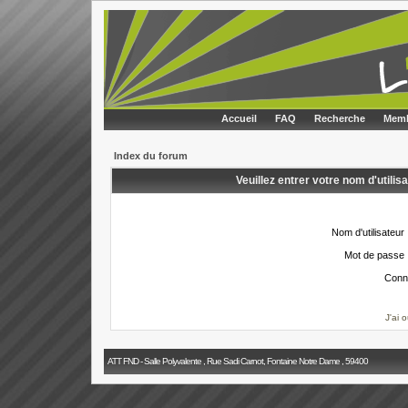
Accueil
FAQ
Recherche
Memb
Index du forum
Veuillez entrer votre nom d'utili
Nom d'utilisateur 
Mot de passe 
Conn
J'ai 
ATT FND - Salle Polyvalente , Rue Sadi Carnot, Fontaine Notre Dame , 59400