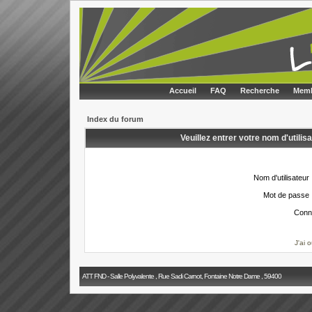
Accueil
FAQ
Recherche
Memb
Index du forum
Veuillez entrer votre nom d'utili
Nom d'utilisateur 
Mot de passe 
Conn
J'ai 
ATT FND - Salle Polyvalente , Rue Sadi Carnot, Fontaine Notre Dame , 59400