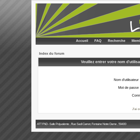
Accueil
FAQ
Recherche
Memb
Index du forum
Veuillez entrer votre nom d'utili
Nom d'utilisateur 
Mot de passe 
Conn
J'ai 
ATT FND - Salle Polyvalente , Rue Sadi Carnot, Fontaine Notre Dame , 59400