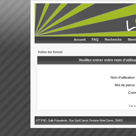
Accueil
FAQ
Recherche
Memb
Index du forum
Veuillez entrer votre nom d'utili
Nom d'utilisateur 
Mot de passe 
Conn
J'ai 
ATT FND - Salle Polyvalente , Rue Sadi Carnot, Fontaine Notre Dame , 59400