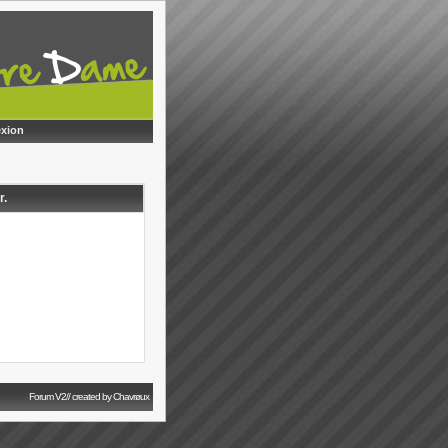
xion
r.
Forum V2// created by Chavrøux