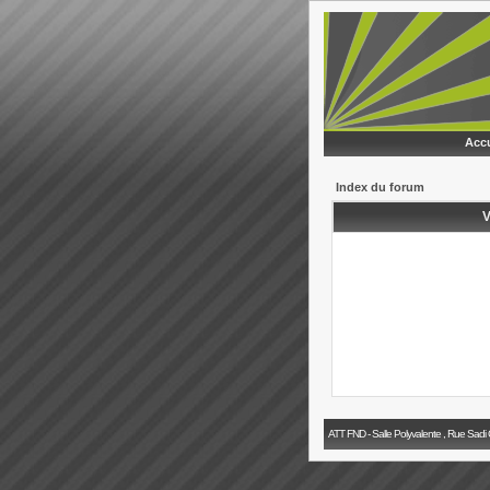
Accu
Index du forum
V
ATT FND - Salle Polyvalente , Rue Sadi