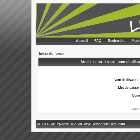
Accueil
FAQ
Recherche
Memb
Index du forum
Veuillez entrer votre nom d'utili
Nom d'utilisateur 
Mot de passe 
Conn
J'ai 
ATT FND - Salle Polyvalente , Rue Sadi Carnot, Fontaine Notre Dame , 59400