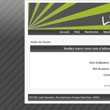
Accueil
FAQ
Recherche
Memb
Index du forum
Veuillez entrer votre nom d'utili
Nom d'utilisateur 
Mot de passe 
Conn
J'ai 
ATT FND - Salle Polyvalente , Rue Sadi Carnot, Fontaine Notre Dame , 59400