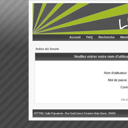
Accueil
FAQ
Recherche
Memb
Index du forum
Veuillez entrer votre nom d'utili
Nom d'utilisateur 
Mot de passe 
Conn
J'ai 
ATT FND - Salle Polyvalente , Rue Sadi Carnot, Fontaine Notre Dame , 59400