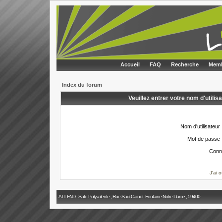
Accueil
FAQ
Recherche
Memb
Index du forum
Veuillez entrer votre nom d'utili
Nom d'utilisateur 
Mot de passe 
Conn
J'ai 
ATT FND - Salle Polyvalente , Rue Sadi Carnot, Fontaine Notre Dame , 59400