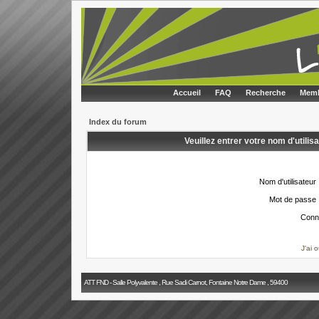
Accueil
FAQ
Recherche
Memb
Index du forum
Veuillez entrer votre nom d'utili
Nom d'utilisateur 
Mot de passe 
Conn
J'ai 
ATT FND - Salle Polyvalente , Rue Sadi Carnot, Fontaine Notre Dame , 59400