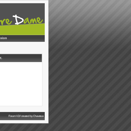
xion
r.
Forum V2// created by Chavrøux