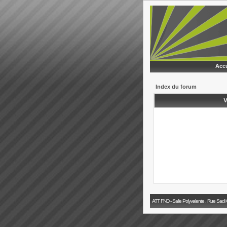
Accu
Index du forum
V
ATT FND - Salle Polyvalente , Rue Sadi