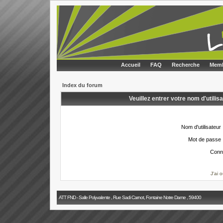
Accueil
FAQ
Recherche
Memb
Index du forum
Veuillez entrer votre nom d'utili
Nom d'utilisateur 
Mot de passe 
Conn
J'ai 
ATT FND - Salle Polyvalente , Rue Sadi Carnot, Fontaine Notre Dame , 59400