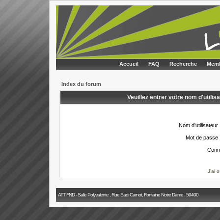
Accueil
FAQ
Recherche
Memb
Index du forum
Veuillez entrer votre nom d'utili
Nom d'utilisateur 
Mot de passe 
Conn
J'ai 
ATT FND - Salle Polyvalente , Rue Sadi Carnot, Fontaine Notre Dame , 59400