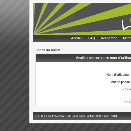
Accueil
FAQ
Recherche
Memb
Index du forum
Veuillez entrer votre nom d'utili
Nom d'utilisateur 
Mot de passe 
Conn
J'ai 
ATT FND - Salle Polyvalente , Rue Sadi Carnot, Fontaine Notre Dame , 59400