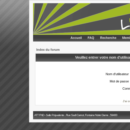
Accueil
FAQ
Recherche
Memb
Index du forum
Veuillez entrer votre nom d'utili
Nom d'utilisateur 
Mot de passe 
Conn
J'ai 
ATT FND - Salle Polyvalente , Rue Sadi Carnot, Fontaine Notre Dame , 59400