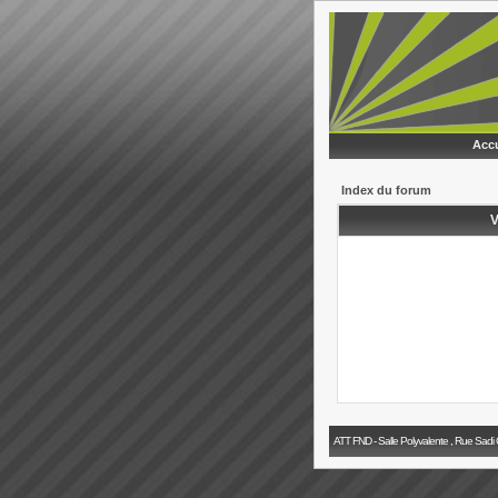
Accu
Index du forum
V
ATT FND - Salle Polyvalente , Rue Sadi