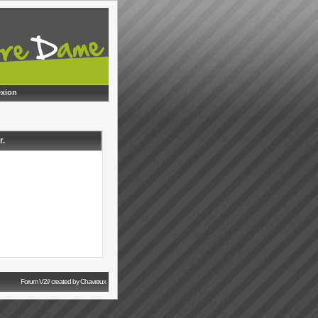
xion
r.
Forum V2// created by Chavrøux