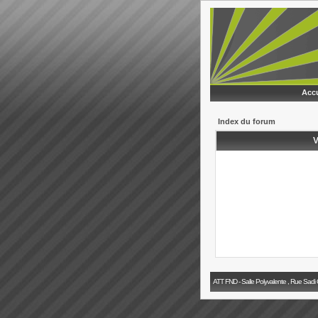
Accu
Index du forum
V
ATT FND - Salle Polyvalente , Rue Sadi