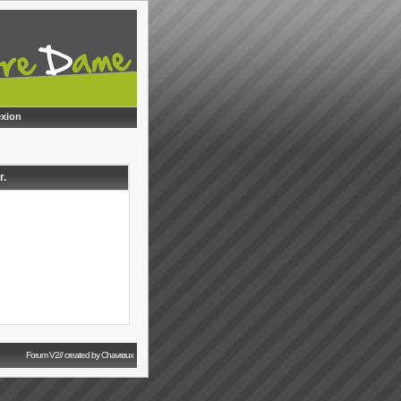
xion
r.
Forum V2// created by Chavrøux