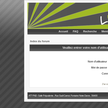
Accueil
FAQ
Recherche
Memb
Index du forum
Veuillez entrer votre nom d'utili
Nom d'utilisateur 
Mot de passe 
Conn
J'ai 
ATT FND - Salle Polyvalente , Rue Sadi Carnot, Fontaine Notre Dame , 59400