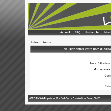
Accueil
FAQ
Recherche
Memb
Index du forum
Veuillez entrer votre nom d'utili
Nom d'utilisateur 
Mot de passe 
Conn
J'ai 
ATT FND - Salle Polyvalente , Rue Sadi Carnot, Fontaine Notre Dame , 59400