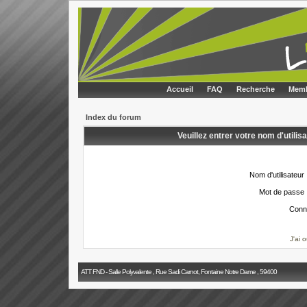
Accueil
FAQ
Recherche
Memb
Index du forum
Veuillez entrer votre nom d'utili
Nom d'utilisateur 
Mot de passe 
Conn
J'ai 
ATT FND - Salle Polyvalente , Rue Sadi Carnot, Fontaine Notre Dame , 59400