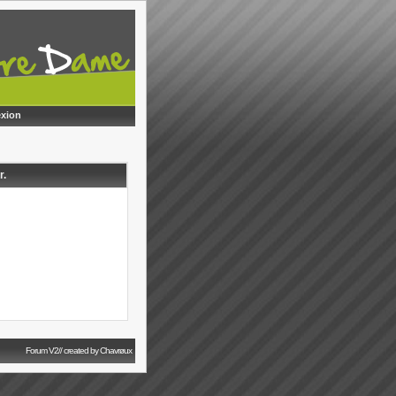
xion
r.
Forum V2// created by Chavrøux