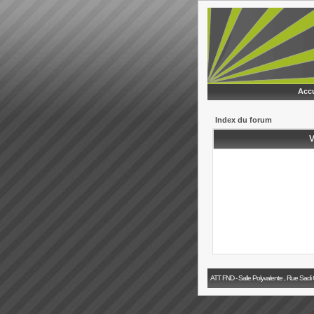
Accu
Index du forum
V
ATT FND - Salle Polyvalente , Rue Sadi