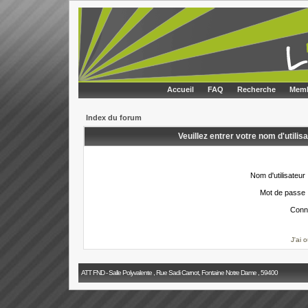
Accueil
FAQ
Recherche
Memb
Index du forum
Veuillez entrer votre nom d'utili
Nom d'utilisateur 
Mot de passe 
Conn
J'ai 
ATT FND - Salle Polyvalente , Rue Sadi Carnot, Fontaine Notre Dame , 59400