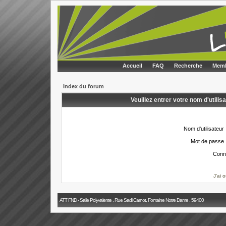
Accueil
FAQ
Recherche
Memb
Index du forum
Veuillez entrer votre nom d'utili
Nom d'utilisateur 
Mot de passe 
Conn
J'ai 
ATT FND - Salle Polyvalente , Rue Sadi Carnot, Fontaine Notre Dame , 59400