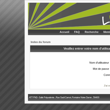
Accueil
FAQ
Recherche
Memb
Index du forum
Veuillez entrer votre nom d'utili
Nom d'utilisateur 
Mot de passe 
Conn
J'ai 
ATT FND - Salle Polyvalente , Rue Sadi Carnot, Fontaine Notre Dame , 59400