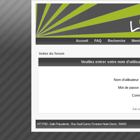
Accueil
FAQ
Recherche
Memb
Index du forum
Veuillez entrer votre nom d'utili
Nom d'utilisateur 
Mot de passe 
Conn
J'ai 
ATT FND - Salle Polyvalente , Rue Sadi Carnot, Fontaine Notre Dame , 59400