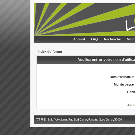
Accueil
FAQ
Recherche
Memb
Index du forum
Veuillez entrer votre nom d'utili
Nom d'utilisateur 
Mot de passe 
Conn
J'ai 
ATT FND - Salle Polyvalente , Rue Sadi Carnot, Fontaine Notre Dame , 59400