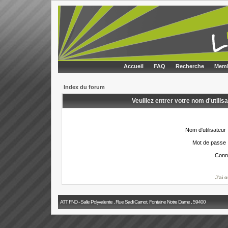
Accueil
FAQ
Recherche
Memb
Index du forum
Veuillez entrer votre nom d'utili
Nom d'utilisateur 
Mot de passe 
Conn
J'ai 
ATT FND - Salle Polyvalente , Rue Sadi Carnot, Fontaine Notre Dame , 59400