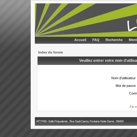
Accueil
FAQ
Recherche
Memb
Index du forum
Veuillez entrer votre nom d'utili
Nom d'utilisateur 
Mot de passe 
Conn
J'ai 
ATT FND - Salle Polyvalente , Rue Sadi Carnot, Fontaine Notre Dame , 59400