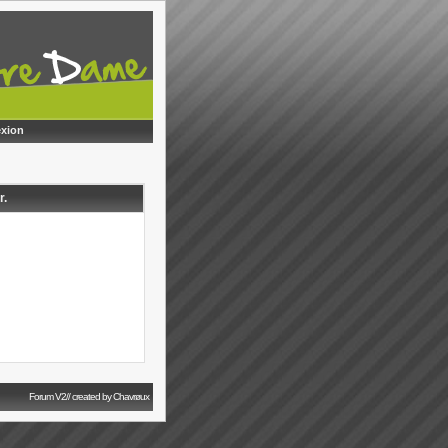
xion
r.
Forum V2// created by Chavrøux