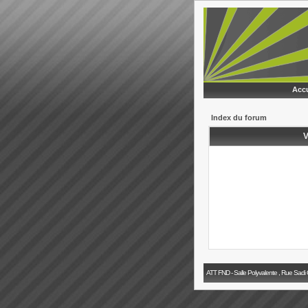
Accu
Index du forum
V
ATT FND - Salle Polyvalente , Rue Sadi