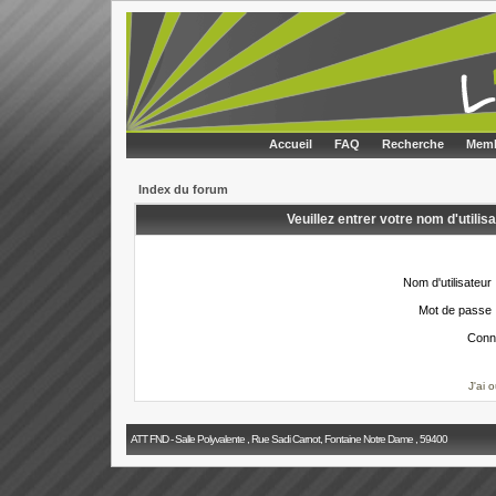
Accueil
FAQ
Recherche
Memb
Index du forum
Veuillez entrer votre nom d'utili
Nom d'utilisateur 
Mot de passe 
Conn
J'ai 
ATT FND - Salle Polyvalente , Rue Sadi Carnot, Fontaine Notre Dame , 59400