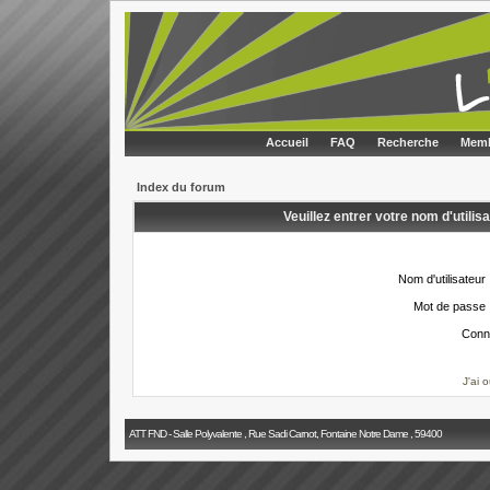
Accueil
FAQ
Recherche
Memb
Index du forum
Veuillez entrer votre nom d'utili
Nom d'utilisateur 
Mot de passe 
Conn
J'ai 
ATT FND - Salle Polyvalente , Rue Sadi Carnot, Fontaine Notre Dame , 59400