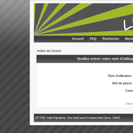
Accueil
FAQ
Recherche
Memb
Index du forum
Veuillez entrer votre nom d'utili
Nom d'utilisateur 
Mot de passe 
Conn
J'ai 
ATT FND - Salle Polyvalente , Rue Sadi Carnot, Fontaine Notre Dame , 59400