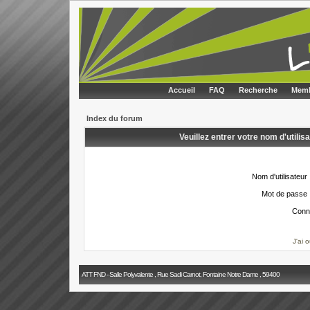
Accueil
FAQ
Recherche
Memb
Index du forum
Veuillez entrer votre nom d'utili
Nom d'utilisateur 
Mot de passe 
Conn
J'ai 
ATT FND - Salle Polyvalente , Rue Sadi Carnot, Fontaine Notre Dame , 59400