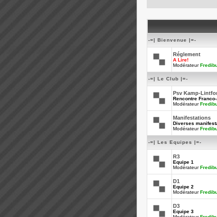
-=| Bienvenue |=-
Réglement
A Lire!
Modérateur
Fredib
-=| Le Club |=-
Psv Kamp-Lintfo
Rencontre Franco
Modérateur
Fredib
Manifestations
Diverses manifesta
Modérateur
Fredib
-=| Les Equipes |=-
R3
Equipe 1
Modérateur
Fredib
D1
Equipe 2
Modérateur
Fredib
D3
Equipe 3
Modérateur
Fredib