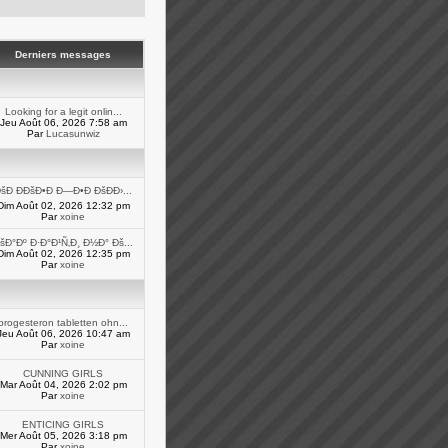
Derniers messages
Looking for a legit onlin...
Jeu Août 06, 2026 7:58 am
Par
Lucasunwiz
šÐ ÐÐšÐ•Ð Ð—Ð•Ð ÐšÐÐ›...
Dim Août 02, 2026 12:32 pm
Par
xoine
šÐ°Ðº Ð·Ð°Ð¹Ñ‚Ð¸ Ð½Ð° Ðš...
Dim Août 02, 2026 12:35 pm
Par
xoine
progesteron tabletten ohn...
Jeu Août 06, 2026 10:47 am
Par
xoine
CUNNING GIRLS
Mar Août 04, 2026 2:02 pm
Par
xoine
ENTICING GIRLS
Mer Août 05, 2026 3:18 pm
Par
xoine