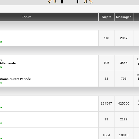
Forum
Sujets
Messages
118
2367
us
Ð
rt
105
3556
-Allemande.
us
Ð
83
793
tions durant l'année.
us
124547
425500
us
99
2122
us
1864
18813
us