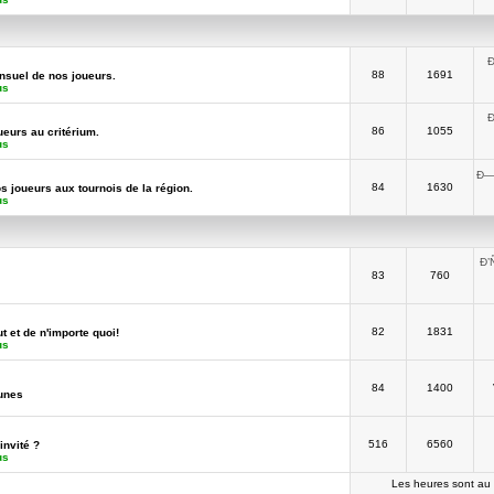
Ð
88
1691
suel de nos joueurs.
us
Ð
86
1055
ueurs au critérium.
us
Ð—
84
1630
os joueurs aux tournois de la région.
us
Ð’
83
760
82
1831
t et de n'importe quoi!
us
84
1400
unes
516
6560
invité ?
us
Les heures sont au