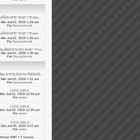
¡ÑÑ‹Ð»ÐºÐ° Ð½Ð° **Krake...
Mer Juil 01, 2026 1:29 am
Par
DannyUnumb
¡ÑÑ‹Ð»ÐºÐ° Ð½Ð° **Krake...
Mer Juil 01, 2026 1:30 am
Par
DannyUnumb
ÐµÑ€ÐºÐ°Ð»Ð¾ Ð½Ð° **Kra...
Mer Juil 01, 2026 1:30 am
Par
DannyUnumb
ÑÐµ Ð°ÐºÐ¸ÑƒÐ°Ð»ÑŒÐ½Ñ‹...
Mer Juil 01, 2026 1:31 am
Par
DannyUnumb
CUTE GIRLS
Mer Juil 01, 2026 10:54 pm
Par
xoine
CUTE GIRLS
Ven Juil 03, 2026 12:30 am
Par
xoine
CUTE GIRLS
Dim Juil 05, 2026 3:57 am
Par
xoine
 format GMT + 2 heures