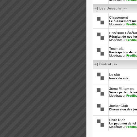
-=| Les Joueurs |=-
Classement
Le classement men
Modérateur
Fredib
Critérium Fédéral
Résultat de nos jo
Modérateur
Fredib
Tournois
Participation de n
Modérateur
Fredib
-=| Bistrot |=-
Le site
News du site.
3éme Mi-temps
Venez parler de tou
Modérateur
Fredib
Junior Club
Discussion des je
Livre D'or
Un petit mot de toi 
Modérateur
Fredib