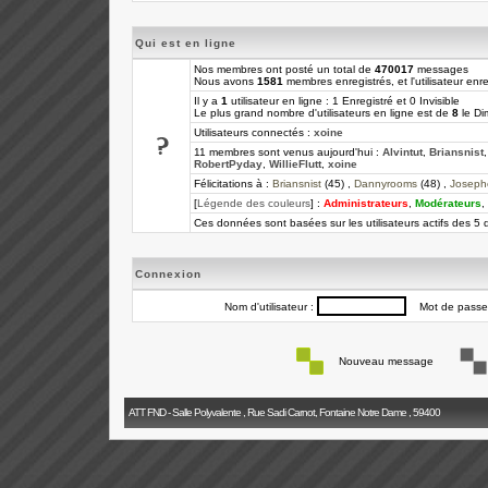
Qui est en ligne
Nos membres ont posté un total de
470017
messages
Nous avons
1581
membres enregistrés, et l'utilisateur enre
Il y a
1
utilisateur en ligne : 1 Enregistré et 0 Invisible
Le plus grand nombre d'utilisateurs en ligne est de
8
le Di
Utilisateurs connectés :
xoine
11 membres sont venus aujourd'hui :
Alvintut
,
Briansnist
RobertPyday
,
WillieFlutt
,
xoine
Félicitations à :
Briansnist
(45) ,
Dannyrooms
(48) ,
Joseph
[
Légende des couleurs
] :
Administrateurs
,
Modérateurs
,
Ces données sont basées sur les utilisateurs actifs des 5 
Connexion
Nom d'utilisateur :
Mot de passe
Nouveau message
ATT FND - Salle Polyvalente , Rue Sadi Carnot, Fontaine Notre Dame , 59400