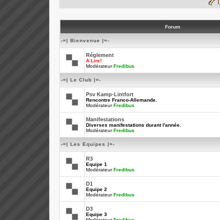
Forum
-=| Bienvenue |=-
Réglement
A Lire!
Modérateur
Fredibus
-=| Le Club |=-
Psv Kamp-Lintfort
Rencontre Franco-Allemande.
Modérateur
Fredibus
Manifestations
Diverses manifestations durant l'année.
Modérateur
Fredibus
-=| Les Equipes |=-
R3
Equipe 1
Modérateur
Fredibus
D1
Equipe 2
Modérateur
Fredibus
D3
Equipe 3
Modérateur
Fredibus