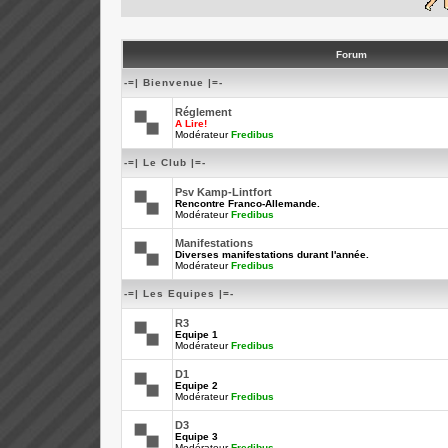
Forum
-=| Bienvenue |=-
Réglement
A Lire!
Modérateur
Fredibus
-=| Le Club |=-
Psv Kamp-Lintfort
Rencontre Franco-Allemande.
Modérateur
Fredibus
Manifestations
Diverses manifestations durant l'année.
Modérateur
Fredibus
-=| Les Equipes |=-
R3
Equipe 1
Modérateur
Fredibus
D1
Equipe 2
Modérateur
Fredibus
D3
Equipe 3
Modérateur
Fredibus