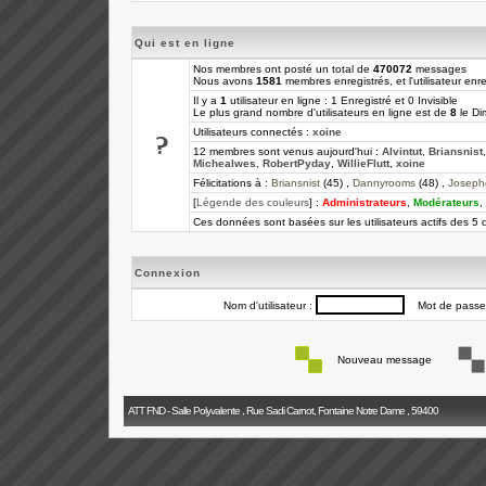
Qui est en ligne
Nos membres ont posté un total de
470072
messages
Nous avons
1581
membres enregistrés, et l'utilisateur enre
Il y a
1
utilisateur en ligne : 1 Enregistré et 0 Invisible
Le plus grand nombre d'utilisateurs en ligne est de
8
le Di
Utilisateurs connectés :
xoine
12 membres sont venus aujourd'hui :
Alvintut
,
Briansnist
Michealwes
,
RobertPyday
,
WillieFlutt
,
xoine
Félicitations à :
Briansnist
(45) ,
Dannyrooms
(48) ,
Joseph
[
Légende des couleurs
] :
Administrateurs
,
Modérateurs
,
Ces données sont basées sur les utilisateurs actifs des 5 
Connexion
Nom d'utilisateur :
Mot de passe
Nouveau message
ATT FND - Salle Polyvalente , Rue Sadi Carnot, Fontaine Notre Dame , 59400